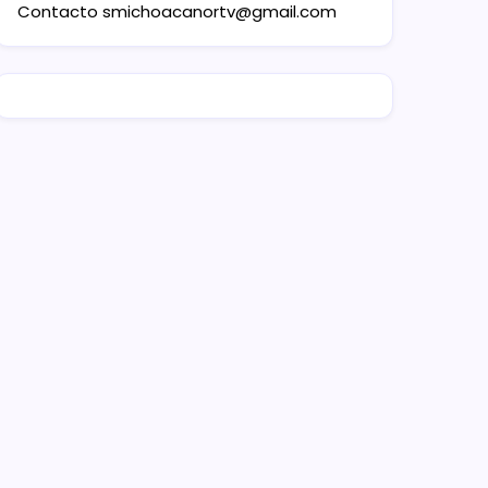
Contacto
smichoacanortv@gmail.com