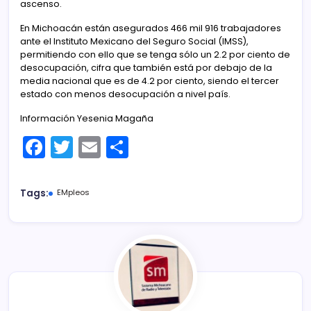
ascenso.
En Michoacán están asegurados 466 mil 916 trabajadores
ante el Instituto Mexicano del Seguro Social (IMSS),
permitiendo con ello que se tenga sólo un 2.2 por ciento de
desocupación, cifra que también está por debajo de la
media nacional que es de 4.2 por ciento, siendo el tercer
estado con menos desocupación a nivel país.
Información Yesenia Magaña
F
T
E
C
a
w
m
o
c
itt
ai
m
Tags:
EMpleos
e
er
l
p
b
ar
o
tir
o
k