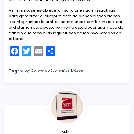
Así mismo, se establecerán sanciones administrativas
para garantizar el cumplimiento de dichas disposiciones.
Los integrantes de ambas comisiones acordaron aprobar
el dictamen para posteriormente establecer una mesa de
trabajo que recoja las inquietudes de los involucrados en
el tema.
F
T
E
C
a
w
m
o
c
itt
ai
m
Tags:
Ley General de Economía
México
e
er
l
p
b
ar
o
tir
o
k
Author