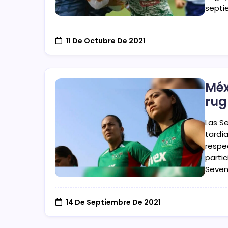
septi
11 De Octubre De 2021
Méx
ru
Las S
tardí
respe
parti
Seven
14 De Septiembre De 2021