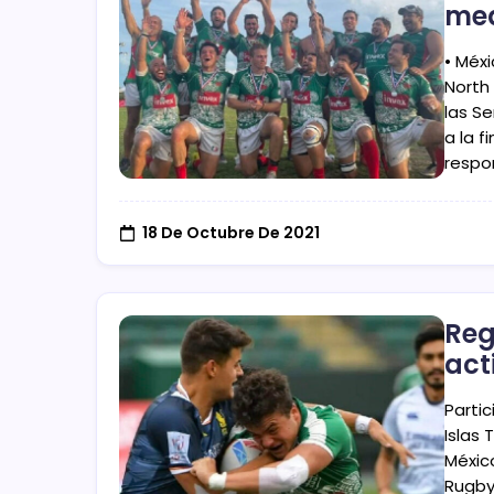
med
• Méx
North 
las Se
a la 
respo
18 De Octubre De 2021
Reg
act
Parti
Islas
Méxic
Rugby