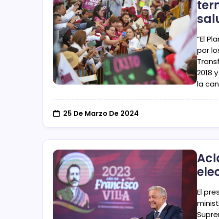
ter
sal
”El P
por l
Trans
2018 y
la can
25 De Marzo De 2024
Acl
ele
El pr
minist
Supre