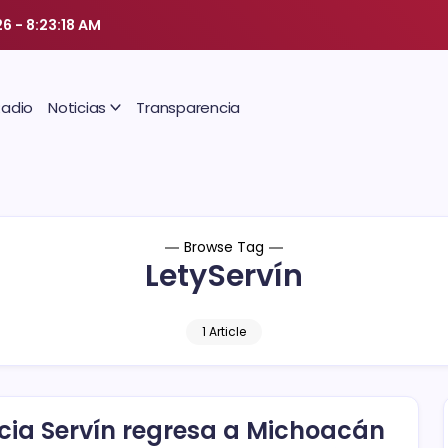
26
-
8:23:18 AM
Radio
Noticias
Transparencia
Browse Tag
LetyServín
1 Article
icia Servín regresa a Michoacán