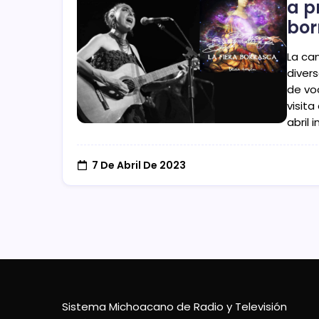
a p
bor
La ca
divers
de vo
visit
abril 
7 De Abril De 2023
Sistema Michoacano de Radio y Televisión