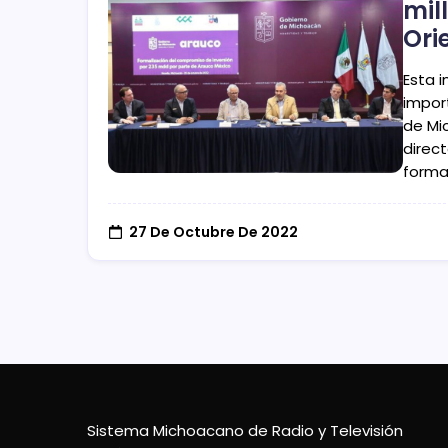
mil
Ori
Esta 
import
de Mi
direc
forma
27 De Octubre De 2022
Sistema Michoacano de Radio y Televisión