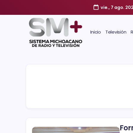
vie., 7 ago. 20
Inicio
Televisión
For