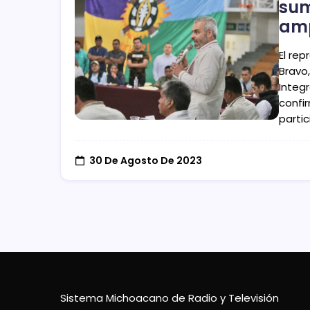
sum
amp
El re
Bravo,
Integ
confi
partic
30 De Agosto De 2023
Sistema Michoacano de Radio y Televisión