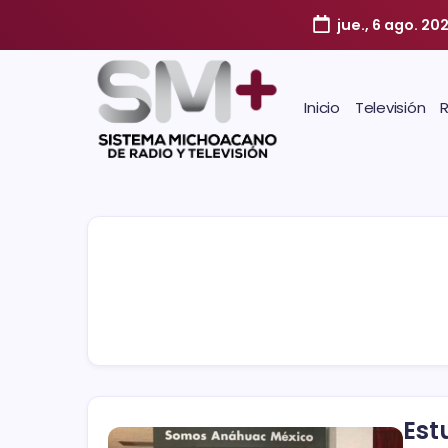
jue., 6 ago. 20
Inicio
Televisión
Est