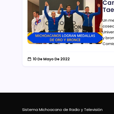
Cam
Ta
Un me
cosec
Unive
y bro
Comis
10 De Mayo De 2022
Sistema Michoacano de Radio y Televisión