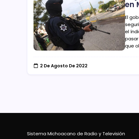
en 
El go
seguri
el índ
pasar 
que ob
2 De Agosto De 2022
Sistema Michoacano de Radio y Televisión