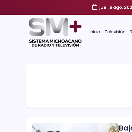
jue., 6 ago. 20
Inicio
Televisión
Baj