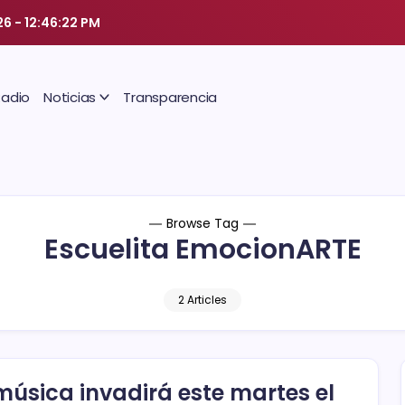
26
-
12:46:22 PM
Radio
Noticias
Transparencia
Browse Tag
Escuelita EmocionARTE
2 Articles
música invadirá este martes el