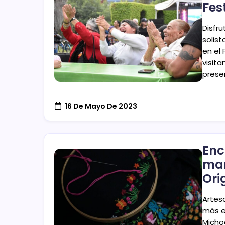
Fes
Disfru
solist
en el 
visit
prese
16 De Mayo De 2023
Enc
mam
Ori
Artesa
más e
Micho