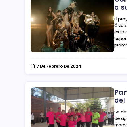
a s
El pro
Ólves
está 
esper
prome
7 De Febrero De 2024
Par
del
Se des
de ag
marco