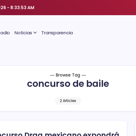
026
-
8:33:53 AM
Radio
Noticias
Transparencia
Browse Tag
concurso de baile
2 Articles
curso Drag mexicano expondrá