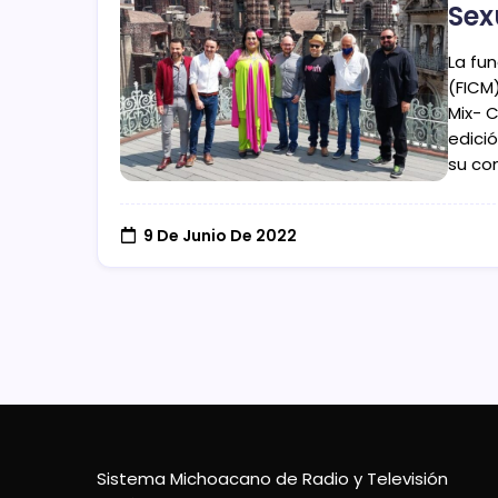
Sex
La fun
(FICM)
Mix- C
edició
su co
9 De Junio De 2022
Sistema Michoacano de Radio y Televisión