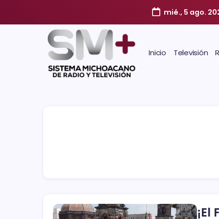
mié., 5 ago. 20
Inicio
Televisión
¡El