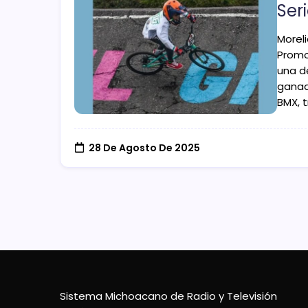
Ser
Moreli
Promo
una d
ganad
BMX, t
28 De Agosto De 2025
Sistema Michoacano de Radio y Televisión