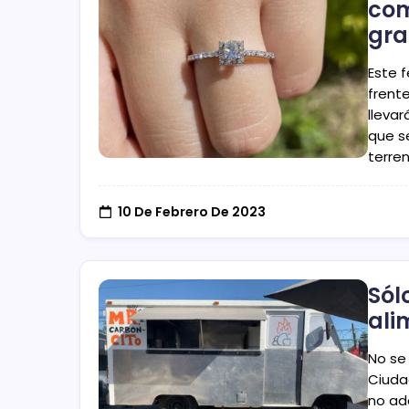
com
gra
Este f
frente
llevar
que s
terre
10 De Febrero De 2023
Sól
ali
No se
Ciuda
no ad