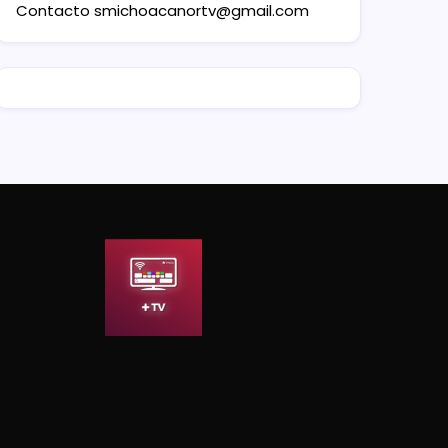
Contacto
smichoacanortv@gmail.com