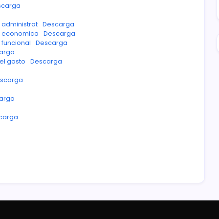
scarga
n administrat
Descarga
ion economica
Descarga
n funcional
Descarga
arga
del gasto
Descarga
scarga
arga
carga