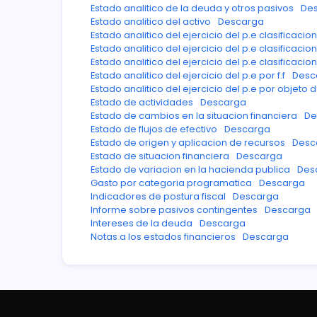
Estado analitico de la deuda y otros pasivos
De
Estado analitico del activo
Descarga
Estado analitico del ejercicio del p.e clasificacio
Estado analitico del ejercicio del p.e clasificac
Estado analitico del ejercicio del p.e clasificacio
Estado analitico del ejercicio del p.e por f.f
Desc
Estado analitico del ejercicio del p.e por objeto 
Estado de actividades
Descarga
Estado de cambios en la situacion financiera
De
Estado de flujos de efectivo
Descarga
Estado de origen y aplicacion de recursos
Desc
Estado de situacion financiera
Descarga
Estado de variacion en la hacienda publica
Des
Gasto por categoria programatica
Descarga
Indicadores de postura fiscal
Descarga
Informe sobre pasivos contingentes
Descarga
Intereses de la deuda
Descarga
Notas a los estados financieros
Descarga