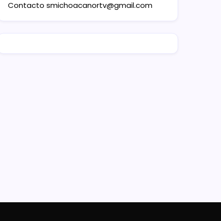
Contacto
smichoacanortv@gmail.com