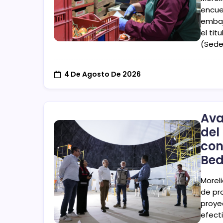
encue
embaj
el tit
(Sede
4 De Agosto De 2026
Ava
del
con
Bed
Morel
de pr
proye
efecti