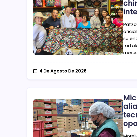
chi
int
Pátzc
ofici
su en
fortal
merca
4 De Agosto De 2026
Mic
ali
tec
opo
Morel