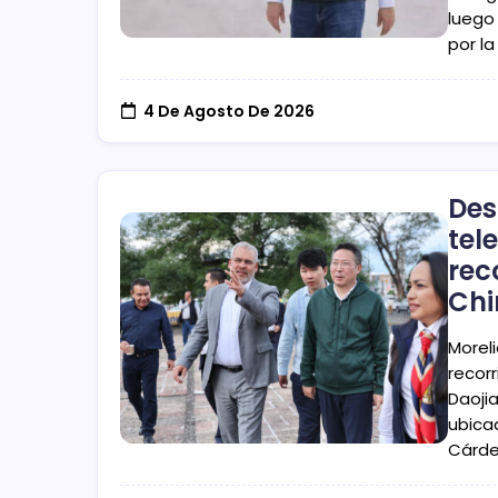
luego
por l
4 De Agosto De 2026
Des
tel
rec
Chi
Moreli
recor
Daojia
ubica
Cárde