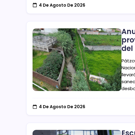
4 De Agosto De 2026
Anu
pro
del
Pátzc
Nacio
llevar
sanea
desbo
4 De Agosto De 2026
Esc