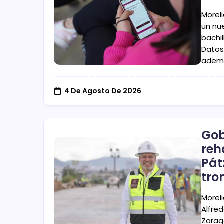
Morel
un nu
bachi
Datos 
ademá
4 De Agosto De 2026
Gob
reh
Pát
tro
Morel
Alfre
Zarag