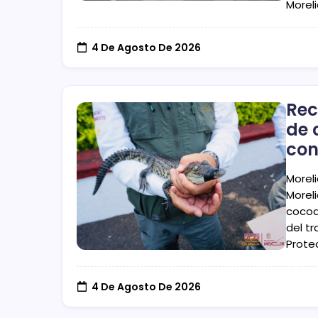
Moreli
4 De Agosto De 2026
Rec
de 
con
Morel
Moreli
cocod
del t
Prote
4 De Agosto De 2026