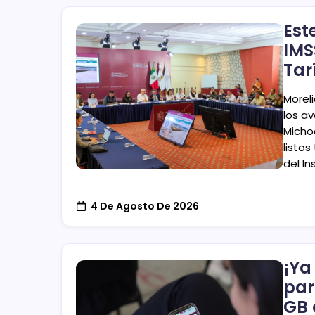
Est
IMS
Tar
Morel
los a
Micho
listos
del In
4 De Agosto De 2026
¡Ya
par
GB 