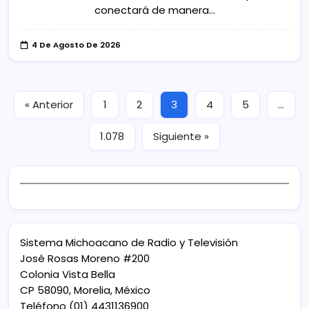
conectará de manera…
4 De Agosto De 2026
« Anterior
1
2
3
4
5
…
1.078
Siguiente »
Sistema Michoacano de Radio y Televisión
José Rosas Moreno #200
Colonia Vista Bella
CP 58090, Morelia, México
Teléfono (01) 4431136900