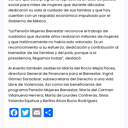
social para miles de mujeres que durante décadas
dedicaron su vida al cuidado de sus familias y que hoy
cuentan con un respaldo económico impulsado por el
Gobierno de México.
“La Pensión Mujeres Bienestar reconoce el trabajo de
cuidados que durante años realizaron millones de mujeres
y que históricamente no había sido valorado. Es un
reconocimiento a su esfuerzo, dedicación y contribución al
bienestar de las familias y del país; porque a la
presidencia, llegamos todas”, destacó.
Al evento también asistieron María del Rocío Mejía Flores,
directora General de Financiera para el Bienestar; Ingrid
Gómez Saracibar, subsecretaria del Derecho a una vida
Libre de Violencias; Así como las beneficiarias del
programa Pensión Mujeres Bienestar, María del Carmen
Villanueva Herrera, María de Lourdes Contreras, Silvia
Yolanda Equihua y Bertha Alicia Bucio Rodríguez.
F
T
E
C
a
w
m
o