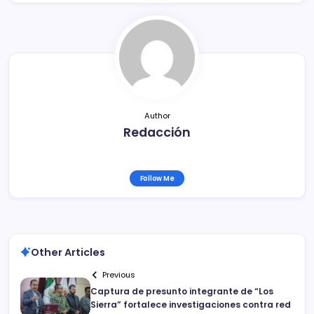
b
ar
o
tir
o
k
Author
Redacción
Follow Me
Other Articles
Previous
Captura de presunto integrante de “Los
Sierra” fortalece investigaciones contra red