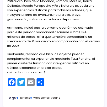
Pátzcuaro, País de la Monarca, Zamora, Morelia, Tierra
Caliente, Meseta Purépecha y Fe y Naturaleza, cada una
con experiencias distintas para todas las edades, que
incluyen turismo de aventura, naturaleza, playa,
gastronomía, cultura y actividades deportivas.
Asimismo, indicó que la derrama económica estimada
para este periodo vacacional asciende a 2 mil 894
millones de pesos, cifra que también representaría un
crecimiento del 6 por ciento en comparación con el verano
de 2025.
Finalmente, recordó que las y los viajeros pueden
complementar su experiencia mediante Tata Pancho, el
primer asistente turístico con inteligencia artificial en
México, disponible en el sitio oficial:
visitmichoacan.com.mx/
F
T
E
C
a
w
m
o
c
itt
ai
m
Tags:
Turismo
Vacaciones Verano
e
er
l
p