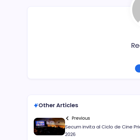
o
k
Re
Other Articles
Previous
Secum invita al Ciclo de Cine Pr
2026