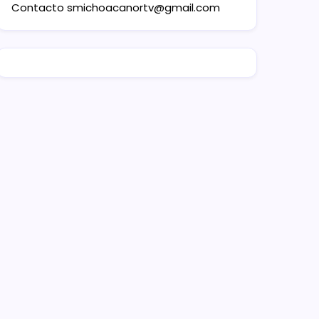
Contacto
smichoacanortv@gmail.com