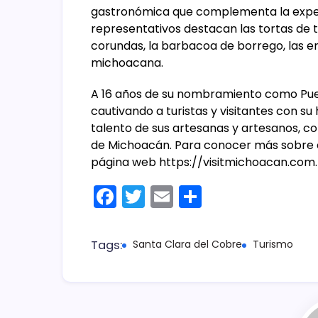
gastronómica que complementa la experi
representativos destacan las tortas de t
corundas, la barbacoa de borrego, las e
michoacana.
A 16 años de su nombramiento como Pueb
cautivando a turistas y visitantes con su 
talento de sus artesanas y artesanos, c
de Michoacán. Para conocer más sobre es
página web https://visitmichoacan.com
F
T
E
C
a
w
m
o
c
itt
ai
m
Tags:
Santa Clara del Cobre
Turismo
e
er
l
p
b
ar
o
tir