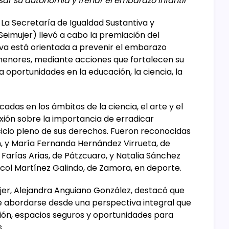
r su autonomía y frenar el embarazo infantil
La Secretaría de Igualdad Sustantiva y
eimujer) llevó a cabo la premiación del
tiva está orientada a prevenir el embarazo
 menores, mediante acciones que fortalecen su
 oportunidades en la educación, la ciencia, la
das en los ámbitos de la ciencia, el arte y el
xión sobre la importancia de erradicar
rcicio pleno de sus derechos. Fueron reconocidas
 y María Fernanda Hernández Virrueta, de
 Farías Arias, de Pátzcuaro, y Natalia Sánchez
icol Martínez Galindo, de Zamora, en deporte.
ujer, Alejandra Anguiano González, destacó que
e abordarse desde una perspectiva integral que
ción, espacios seguros y oportunidades para
.