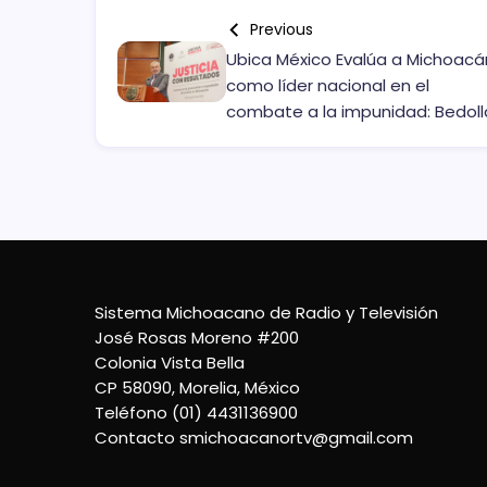
Previous
Ubica México Evalúa a Michoacá
como líder nacional en el
combate a la impunidad: Bedoll
Sistema Michoacano de Radio y Televisión
José Rosas Moreno #200
Colonia Vista Bella
CP 58090, Morelia, México
Teléfono (01) 4431136900
Contacto
smichoacanortv@gmail.com