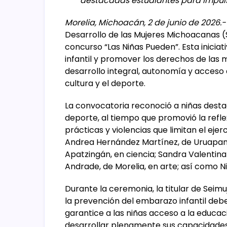
destacadas estudiantes para impulsa
Morelia, Michoacán, 2 de junio de 2026.-
Desarrollo de las Mujeres Michoacanas (S
concurso “Las Niñas Pueden”. Esta inicia
infantil y promover los derechos de las
desarrollo integral, autonomía y acceso a
cultura y el deporte.
La convocatoria reconoció a niñas destaca
deporte, al tiempo que promovió la refle
prácticas y violencias que limitan el eje
Andrea Hernández Martínez, de Uruapan,
Apatzingán, en ciencia; Sandra Valentina
Andrade, de Morelia, en arte; así como N
Durante la ceremonia, la titular de Seim
la prevención del embarazo infantil deb
garantice a las niñas acceso a la educa
desarrollar plenamente sus capacidades