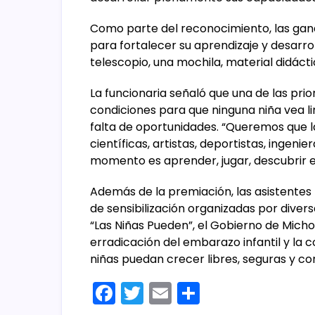
Como parte del reconocimiento, las gan
para fortalecer su aprendizaje y desarrol
telescopio, una mochila, material didácti
La funcionaria señaló que una de las pri
condiciones para que ninguna niña vea lim
falta de oportunidades. “Queremos que 
científicas, artistas, deportistas, ingeni
momento es aprender, jugar, descubrir el
Además de la premiación, las asistentes p
de sensibilización organizadas por dive
“Las Niñas Pueden”, el Gobierno de Mic
erradicación del embarazo infantil y la 
niñas puedan crecer libres, seguras y c
F
T
E
C