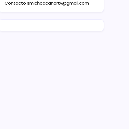
Contacto
smichoacanortv@gmail.com