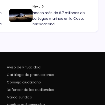
Next
n
Nacen más de 6.7 millones de
tortugas marinas en la Costa
a
michoacana
Aviso de Privacidad
Catálogo de producciones
Consejo ciudadano
Defensor de las audiencias
Marco Jurídico
Monitor radioescucha