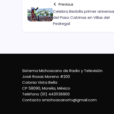
Previous
Celebra Bedolla primer aniversa
del Paso Catrinas en Villas del
Pedregal
Sistema Michoacano de Radio y Televisión
José Rosas Moreno #200
Colonia Vista Bella
CP 58090, Morelia, México
Teléfono (01) 4431136900
Contacto
smichoacanortv@gmail.com