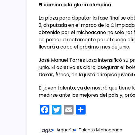
​El camino a la gloria olímpica
​La plaza para disputar la fase final se ob
2, disputada en el marco de la Olimpiad
obtenido por el michoacano no solo ratifi
de pelear directamente por el sueño olím
llevará a cabo el próximo mes de junio.
​José Manuel Torres Loza intensificó su p
junio. El objetivo es claro: asegurar el b
Dakar, África, en la justa olímpica juvenil
​El joven talento, ya demostró que tiene 
medirse ante los mejores del país y, pr
F
T
E
C
a
w
m
o
c
itt
ai
m
Tags:
Arquería
Talento Michoacano