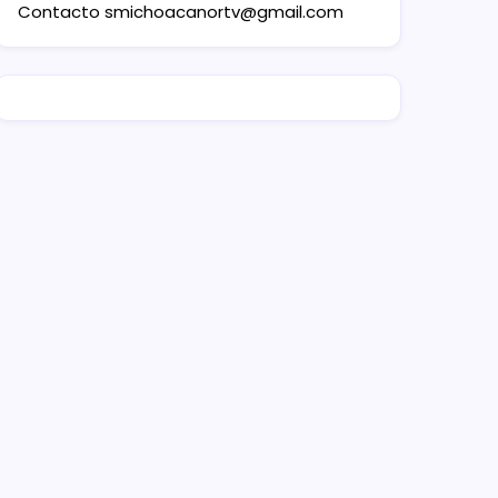
Contacto
smichoacanortv@gmail.com