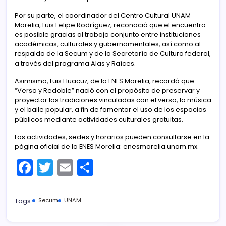
Por su parte, el coordinador del Centro Cultural UNAM
Morelia, Luis Felipe Rodríguez, reconoció que el encuentro
es posible gracias al trabajo conjunto entre instituciones
académicas, culturales y gubernamentales, así como al
respaldo de la Secum y de la Secretaría de Cultura federal,
a través del programa Alas y Raíces.
Asimismo, Luis Huacuz, de la ENES Morelia, recordó que
“Verso y Redoble” nació con el propósito de preservar y
proyectar las tradiciones vinculadas con el verso, la música
y el baile popular, a fin de fomentar el uso de los espacios
públicos mediante actividades culturales gratuitas.
Las actividades, sedes y horarios pueden consultarse en la
página oficial de la ENES Morelia: enesmorelia.unam.mx.
F
T
E
C
a
w
m
o
c
itt
ai
m
Tags:
Secum
UNAM
e
er
l
p