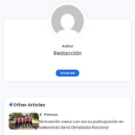
b
ar
o
tir
o
k
Author
Redacción
Follow Me
Other Articles
Previous
Michoacán cierra con oro su participación en
taekwondo de la Olimpiada Nacional