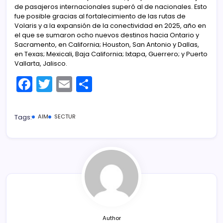
de pasajeros internacionales superó al de nacionales. Esto
fue posible gracias al fortalecimiento de las rutas de
Volaris y a la expansión de la conectividad en 2025, año en
el que se sumaron ocho nuevos destinos hacia Ontario y
Sacramento, en California; Houston, San Antonio y Dallas,
en Texas; Mexicali, Baja California; Ixtapa, Guerrero; y Puerto
Vallarta, Jalisco.
F
T
E
C
a
w
m
o
c
itt
ai
m
Tags:
AIM
SECTUR
e
er
l
p
b
ar
o
tir
o
k
Author