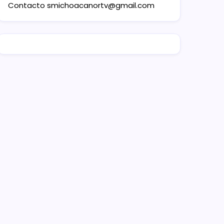
Contacto
smichoacanortv@gmail.com