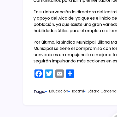
Comunitarios para la implementación de 
En su intervención la directora del Icatm
y apoyo del Alcalde, ya que es el inicio 
población, ya que existe una gran varied
habilidades útiles para el empleo o el e
Por último, la Sindica Municipal, Lilian
Municipal se tiene el compromiso con los
convenio es un empujoncito a mejorar la 
seguirán impulsando más acciones en es
F
T
E
C
a
w
m
o
c
itt
ai
m
Tags:
Educación
Icatmi
Lázaro Cárdena
e
er
l
p
b
ar
o
tir