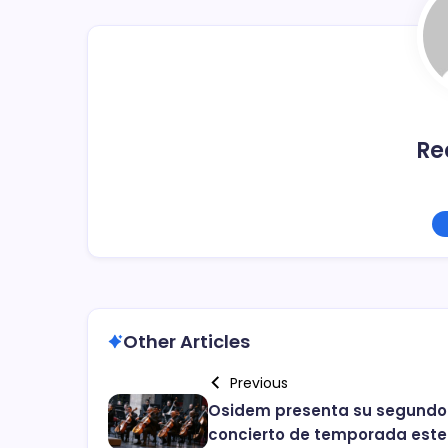
o
k
Re
Other Articles
Previous
Osidem presenta su segundo
concierto de temporada este