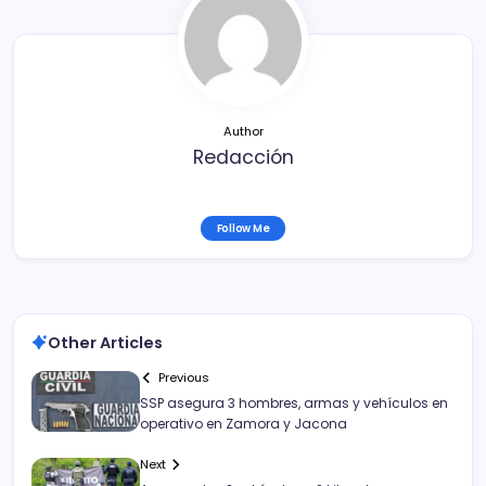
o
tir
o
k
Author
Redacción
Follow Me
Other Articles
Previous
SSP asegura 3 hombres, armas y vehículos en
operativo en Zamora y Jacona
Next