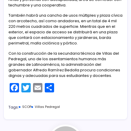
techumbre y una cooperativa.
También habrá una cancha de usos múltiples y plaza cívica
con arcotecho, así como andadores, en un total de 4 mil
220 metros cuadrados de superficie. Mientras que en el
exterior, el espacio de acceso se distribuirá en una plaza
que contará con estacionamiento y jardineras, barda
perimetral, malla ciclónica y pórtico.
Con la construcción de la secundaria técnica de Villas del
Pedregal, uno de los asentamientos humanos más
grandes de Latinoamérica, la administración del
gobernador Alfredo Ramírez Bedolla procura condiciones
dignas y adecuadas para sus estudiantes y docentes.
F
T
E
C
a
w
m
o
c
itt
ai
m
Tags:
SCOP
Villas Pedregal
e
er
l
p
b
ar