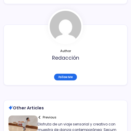
e
er
l
p
b
ar
o
tir
o
k
Author
Redacción
Follow Me
Other Articles
Previous
Disfruta de un viaje sensorial y creativo con
muestra de danza contemporánea: Secum