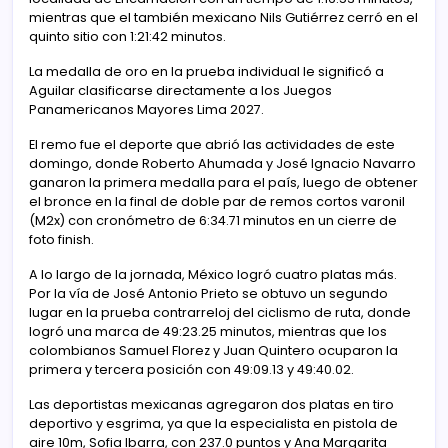
mientras que el también mexicano Nils Gutiérrez cerró en el
quinto sitio con 1:21:42 minutos.
La medalla de oro en la prueba individual le significó a
Aguilar clasificarse directamente a los Juegos
Panamericanos Mayores Lima 2027.
El remo fue el deporte que abrió las actividades de este
domingo, donde Roberto Ahumada y José Ignacio Navarro
ganaron la primera medalla para el país, luego de obtener
el bronce en la final de doble par de remos cortos varonil
(M2x) con cronómetro de 6:34.71 minutos en un cierre de
foto finish.
A lo largo de la jornada, México logró cuatro platas más.
Por la vía de José Antonio Prieto se obtuvo un segundo
lugar en la prueba contrarreloj del ciclismo de ruta, donde
logró una marca de 49:23.25 minutos, mientras que los
colombianos Samuel Florez y Juan Quintero ocuparon la
primera y tercera posición con 49:09.13 y 49:40.02.
Las deportistas mexicanas agregaron dos platas en tiro
deportivo y esgrima, ya que la especialista en pistola de
aire 10m, Sofia Ibarra, con 237.0 puntos y Ana Margarita