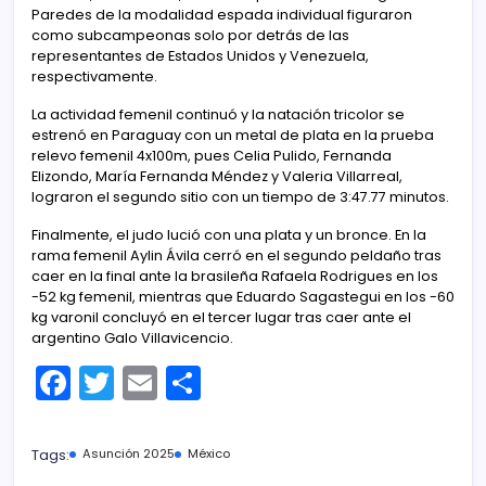
Paredes de la modalidad espada individual figuraron
como subcampeonas solo por detrás de las
representantes de Estados Unidos y Venezuela,
respectivamente.
La actividad femenil continuó y la natación tricolor se
estrenó en Paraguay con un metal de plata en la prueba
relevo femenil 4x100m, pues Celia Pulido, Fernanda
Elizondo, María Fernanda Méndez y Valeria Villarreal,
lograron el segundo sitio con un tiempo de 3:47.77 minutos.
Finalmente, el judo lució con una plata y un bronce. En la
rama femenil Aylin Ávila cerró en el segundo peldaño tras
caer en la final ante la brasileña Rafaela Rodrigues en los
-52 kg femenil, mientras que Eduardo Sagastegui en los -60
kg varonil concluyó en el tercer lugar tras caer ante el
argentino Galo Villavicencio.
F
T
E
C
a
w
m
o
c
itt
ai
m
Tags:
Asunción 2025
México