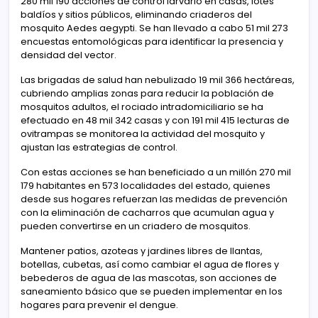
280 mil 190 acciones de control larvario en casas, lotes
baldíos y sitios públicos, eliminando criaderos del
mosquito Aedes aegypti. Se han llevado a cabo 51 mil 273
encuestas entomológicas para identificar la presencia y
densidad del vector.
Las brigadas de salud han nebulizado 19 mil 366 hectáreas,
cubriendo amplias zonas para reducir la población de
mosquitos adultos, el rociado intradomiciliario se ha
efectuado en 48 mil 342 casas y con 191 mil 415 lecturas de
ovitrampas se monitorea la actividad del mosquito y
ajustan las estrategias de control.
Con estas acciones se han beneficiado a un millón 270 mil
179 habitantes en 573 localidades del estado, quienes
desde sus hogares refuerzan las medidas de prevención
con la eliminación de cacharros que acumulan agua y
pueden convertirse en un criadero de mosquitos.
Mantener patios, azoteas y jardines libres de llantas,
botellas, cubetas, así como cambiar el agua de flores y
bebederos de agua de las mascotas, son acciones de
saneamiento básico que se pueden implementar en los
hogares para prevenir el dengue.