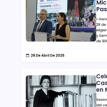
Mic
Pas
• Gen
28 de 
eligi
y Sem
de 90
28 De Abril De 2025
Cel
Cas
en
Sesion
del c