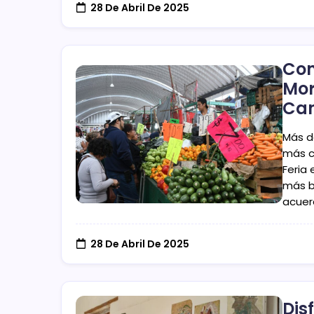
28 De Abril De 2025
Con
Mor
Can
Más d
más c
Feria
más b
acuer
28 De Abril De 2025
Dis