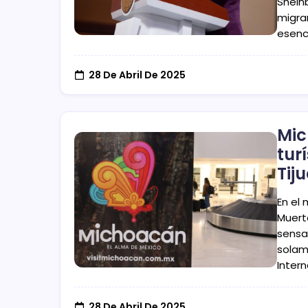
Shein
migra
esenc
28 De Abril De 2025
Mic
tur
Tij
En el
Muert
sensa
solam
Intern
28 De Abril De 2025