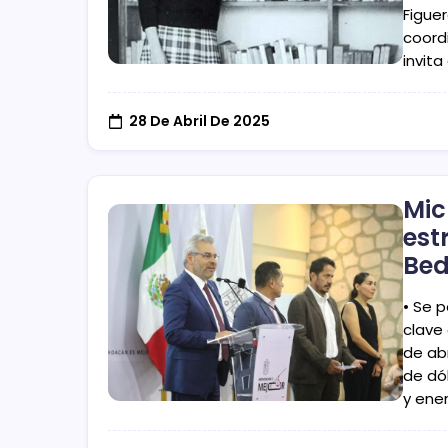
Figue
coord
invita
28 De Abril De 2025
Mic
est
Bed
• Se p
clave
de ab
de dól
y ene