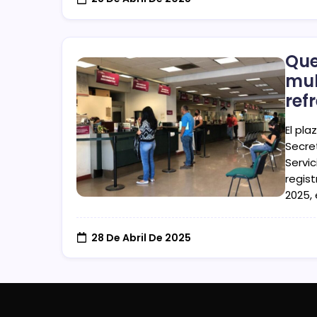
Que
mul
ref
El pla
Secret
Servic
regis
2025,
28 De Abril De 2025