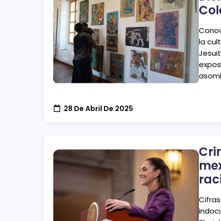
Col
Conoc
la cul
Jesui
exposi
asomb
28 De Abril De 2025
Cri
mex
rac
Cifra
indoc