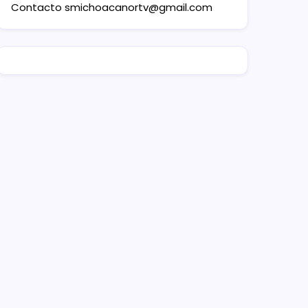
Contacto
smichoacanortv@gmail.com