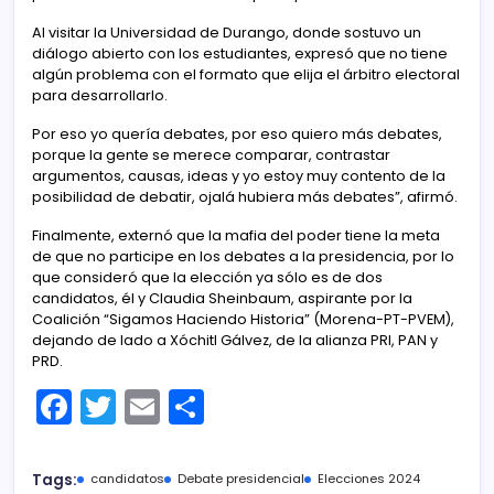
Al visitar la Universidad de Durango, donde sostuvo un
diálogo abierto con los estudiantes, expresó que no tiene
algún problema con el formato que elija el árbitro electoral
para desarrollarlo.
Por eso yo quería debates, por eso quiero más debates,
porque la gente se merece comparar, contrastar
argumentos, causas, ideas y yo estoy muy contento de la
posibilidad de debatir, ojalá hubiera más debates”, afirmó.
Finalmente, externó que la mafia del poder tiene la meta
de que no participe en los debates a la presidencia, por lo
que consideró que la elección ya sólo es de dos
candidatos, él y Claudia Sheinbaum, aspirante por la
Coalición “Sigamos Haciendo Historia” (Morena-PT-PVEM),
dejando de lado a Xóchitl Gálvez, de la alianza PRI, PAN y
PRD.
F
T
E
C
a
w
m
o
c
itt
ai
m
Tags:
candidatos
Debate presidencial
Elecciones 2024