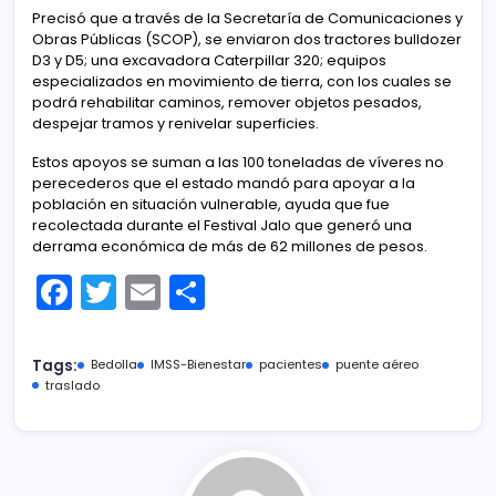
Precisó que a través de la Secretaría de Comunicaciones y
Obras Públicas (SCOP), se enviaron dos tractores bulldozer
D3 y D5; una excavadora Caterpillar 320; equipos
especializados en movimiento de tierra, con los cuales se
podrá rehabilitar caminos, remover objetos pesados,
despejar tramos y renivelar superficies.
Estos apoyos se suman a las 100 toneladas de víveres no
perecederos que el estado mandó para apoyar a la
población en situación vulnerable, ayuda que fue
recolectada durante el Festival Jalo que generó una
derrama económica de más de 62 millones de pesos.
F
T
E
C
a
w
m
o
c
itt
ai
m
Tags:
Bedolla
IMSS-Bienestar
pacientes
puente aéreo
e
er
l
p
traslado
b
ar
o
tir