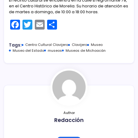
El recinto cultural se encuentra en la calle El Nigromante 79,
en el Centro Histórico de Morelia. Su horario de atención es
de martes a domingo, de 10:00 a 18:00 horas.
F
T
E
C
a
w
m
o
c
itt
ai
m
Tags:
Centro Cultural Clavijero
Clavijero
Museo
e
er
l
p
Museo del Estado
museos
Museos de Michoacán
b
ar
o
tir
o
k
Author
Redacción