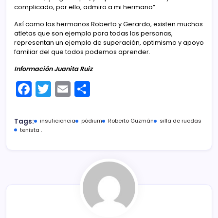
complicado, por ello, admiro a mi hermano”.
Así como los hermanos Roberto y Gerardo, existen muchos
atletas que son ejemplo para todas las personas,
representan un ejemplo de superación, optimismo y apoyo
familiar del que todos podemos aprender.
Información Juanita Ruiz
F
T
E
C
a
w
m
o
c
itt
ai
m
Tags:
insuficiencia
pódium
Roberto Guzmán
silla de ruedas
e
er
l
p
tenista .
b
ar
o
tir
o
k