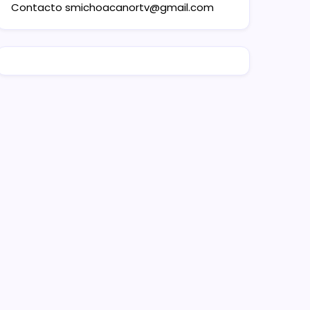
Contacto
smichoacanortv@gmail.com