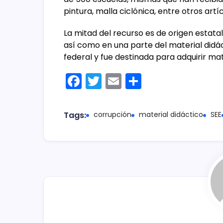
pintura, malla ciclónica, entre otros artí
La mitad del recurso es de origen estatal
así como en una parte del material didác
federal y fue destinada para adquirir mat
F
T
E
C
a
w
m
o
c
itt
ai
m
Tags:
corrupción
material didáctico
SEE
e
er
l
p
b
ar
o
tir
o
k