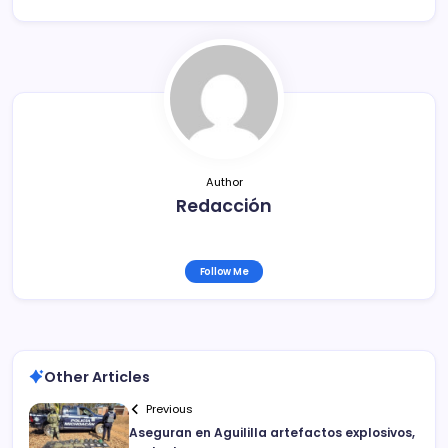
b
ar
o
tir
o
k
Author
Redacción
Follow Me
Other Articles
Previous
Aseguran en Aguililla artefactos explosivos,