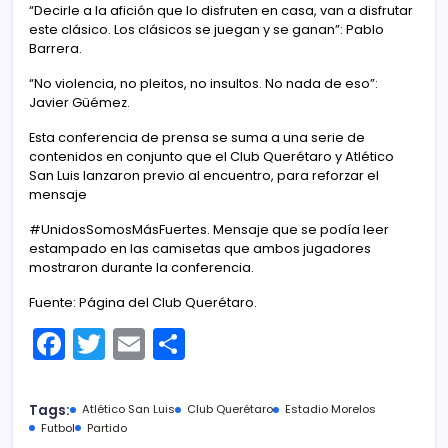
“Decirle a la afición que lo disfruten en casa, van a disfrutar
este clásico. Los clásicos se juegan y se ganan”: Pablo
Barrera.
“No violencia, no pleitos, no insultos. No nada de eso”:
Javier Güémez.
Esta conferencia de prensa se suma a una serie de
contenidos en conjunto que el Club Querétaro y Atlético
San Luis lanzaron previo al encuentro, para reforzar el
mensaje
#UnidosSomosMásFuertes. Mensaje que se podía leer
estampado en las camisetas que ambos jugadores
mostraron durante la conferencia.
Fuente: Página del Club Querétaro.
F
T
E
C
a
w
m
o
c
itt
ai
m
Tags:
Atlético San Luis
Club Querétaro
Estadio Morelos
e
er
l
p
Futbol
Partido