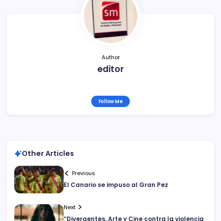
o
tir
o
k
Author
editor
Follow Me
Other Articles
Previous
El Canario se impuso al Gran Pez
Next
“Divergentes, Arte y Cine contra la violencia