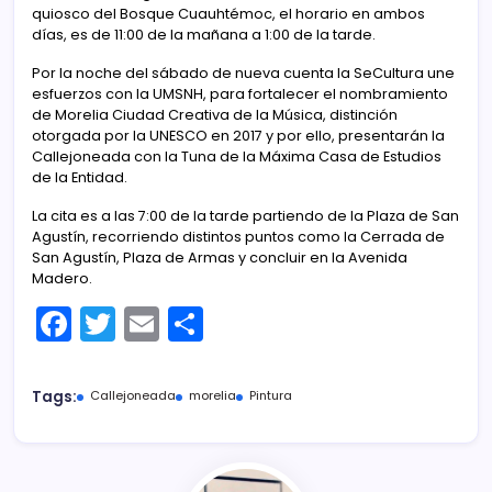
quiosco del Bosque Cuauhtémoc, el horario en ambos
días, es de 11:00 de la mañana a 1:00 de la tarde.
Por la noche del sábado de nueva cuenta la SeCultura une
esfuerzos con la UMSNH, para fortalecer el nombramiento
de Morelia Ciudad Creativa de la Música, distinción
otorgada por la UNESCO en 2017 y por ello, presentarán la
Callejoneada con la Tuna de la Máxima Casa de Estudios
de la Entidad.
La cita es a las 7:00 de la tarde partiendo de la Plaza de San
Agustín, recorriendo distintos puntos como la Cerrada de
San Agustín, Plaza de Armas y concluir en la Avenida
Madero.
F
T
E
C
a
w
m
o
c
itt
ai
m
Tags:
Callejoneada
morelia
Pintura
e
er
l
p
b
ar