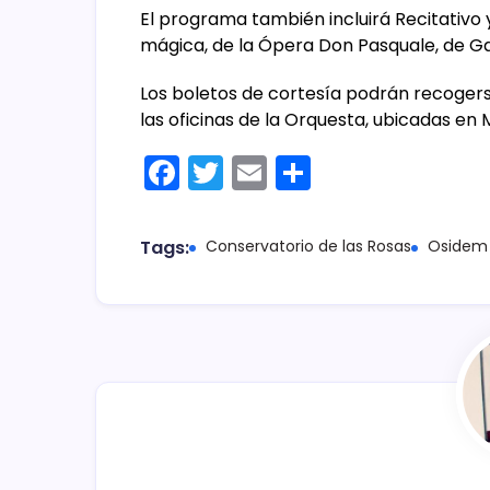
El programa también incluirá Recitativo y 
mágica, de la Ópera Don Pasquale, de Ga
Los boletos de cortesía podrán recogerse
las oficinas de la Orquesta, ubicadas e
F
T
E
C
a
w
m
o
c
itt
ai
m
Tags:
Conservatorio de las Rosas
Osidem
e
er
l
p
b
ar
o
tir
o
k