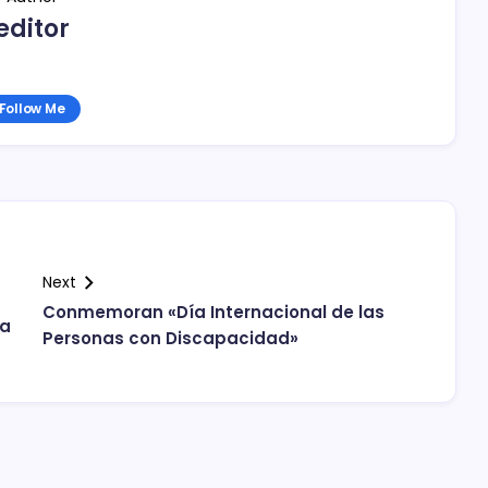
editor
Follow Me
Next
Conmemoran «Día Internacional de las
ía
Personas con Discapacidad»
c