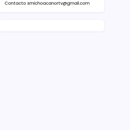
Contacto
smichoacanortv@gmail.com