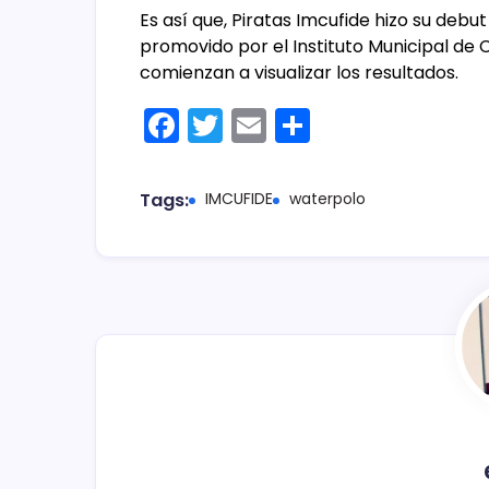
Es así que, Piratas Imcufide hizo su de
promovido por el Instituto Municipal de C
comienzan a visualizar los resultados.
F
T
E
C
a
w
m
o
c
itt
ai
m
Tags:
IMCUFIDE
waterpolo
e
er
l
p
b
ar
o
tir
o
k