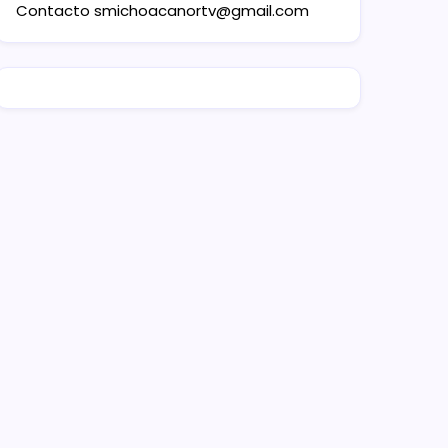
Contacto
smichoacanortv@gmail.com