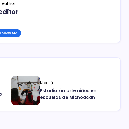
Author
editor
Follow Me
Next
Estudiarán arte niños en
s
escuelas de Michoacán