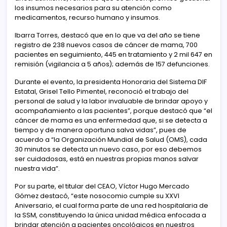
los insumos necesarios para su atención como
medicamentos, recurso humano y insumos.
Ibarra Torres, destacó que en lo que va del año se tiene
registro de 238 nuevos casos de cáncer de mama, 700
pacientes en seguimiento, 445 en tratamiento y 2 mil 647 en
remisión (vigilancia a 5 años); además de 157 defunciones.
Durante el evento, la presidenta Honoraria del Sistema DIF
Estatal, Grisel Tello Pimentel, reconoció el trabajo del
personal de salud y la labor invaluable de brindar apoyo y
acompañamiento a las pacientes”, porque destacó que “el
cáncer de mama es una enfermedad que, si se detecta a
tiempo y de manera oportuna salva vidas”, pues de
acuerdo a “la Organización Mundial de Salud (OMS), cada
30 minutos se detecta un nuevo caso, por eso debemos
ser cuidadosas, está en nuestras propias manos salvar
nuestra vida”.
Por su parte, el titular del CEAO, Víctor Hugo Mercado
Gómez destacó, “este nosocomio cumple su XXVI
Aniversario, el cual forma parte de una red hospitalaria de
la SSM, constituyendo la única unidad médica enfocada a
brindar atención a pacientes oncológicos en nuestros