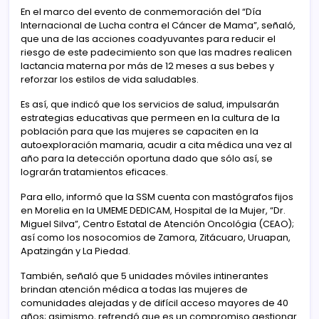
En el marco del evento de conmemoración del “Día
Internacional de Lucha contra el Cáncer de Mama”, señaló,
que una de las acciones coadyuvantes para reducir el
riesgo de este padecimiento son que las madres realicen
lactancia materna por más de 12 meses a sus bebes y
reforzar los estilos de vida saludables.
Es así, que indicó que los servicios de salud, impulsarán
estrategias educativas que permeen en la cultura de la
población para que las mujeres se capaciten en la
autoexploración mamaria, acudir a cita médica una vez al
año para la detección oportuna dado que sólo así, se
lograrán tratamientos eficaces.
Para ello, informó que la SSM cuenta con mastógrafos fijos
en Morelia en la UMEME DEDICAM, Hospital de la Mujer, “Dr.
Miguel Silva”, Centro Estatal de Atención Oncológia (CEAO);
así como los nosocomios de Zamora, Zitácuaro, Uruapan,
Apatzingán y La Piedad.
También, señaló que 5 unidades móviles intinerantes
brindan atención médica a todas las mujeres de
comunidades alejadas y de difícil acceso mayores de 40
años; asimismo, refrendó que es un compromiso gestionar