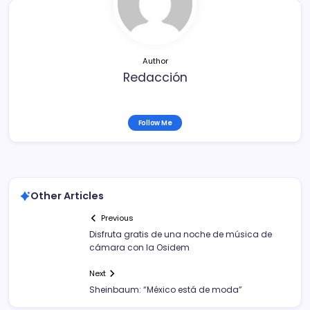
o
k
Author
Redacción
Follow Me
Other Articles
Previous
Disfruta gratis de una noche de música de
cámara con la Osidem
Next
Sheinbaum: “México está de moda”