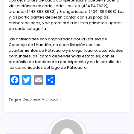
dos días antes de cada competencia; y pueden hacerlo
vía telefónica en cada sede: Janitzio (434 114 7632),
Urandén (443 363 8632) y Erongarícuaro (434 139 5808). Las
y los participantes deberán contar con sus propias
embarcaciones, y se premiará a los tres primeros lugares
de cada categoría.
Las actividades son organizadas por la Escuela de
Canotaje de Urandén, en coordinación con los
ayuntamientos de Pátzcuaro y Erongarícuaro, autoridades
comunales, así como dependencias estatales, con el
propósito de fortalecer la participación y el desarrollo de
las comunidades del lago de Pátzcuaro.
F
T
E
C
a
w
m
o
c
itt
ai
m
Tags:
Deportes
Michoacán
e
er
l
p
b
ar
o
tir