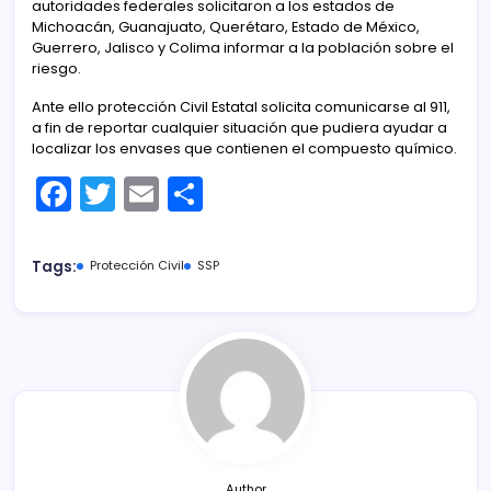
autoridades federales solicitaron a los estados de
Michoacán, Guanajuato, Querétaro, Estado de México,
Guerrero, Jalisco y Colima informar a la población sobre el
riesgo.
Ante ello protección Civil Estatal solicita comunicarse al 911,
a fin de reportar cualquier situación que pudiera ayudar a
localizar los envases que contienen el compuesto químico.
F
T
E
C
a
w
m
o
c
itt
ai
m
Tags:
Protección Civil
SSP
e
er
l
p
b
ar
o
tir
o
k
Author