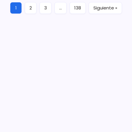
1
2
3
…
138
Siguiente »
5 De Agosto De 2026
Sistema Michoacano de Radio y Televisión
José Rosas Moreno #200
Colonia Vista Bella
CP 58090, Morelia, México
Teléfono (01) 4431136900
Contacto
smichoacanortv@gmail.com