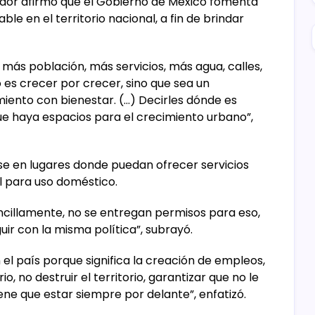
dor afirmó que el Gobierno de México fomenta
ble en el territorio nacional, a fin de brindar
a más población, más servicios, más agua, calles,
 es crecer por crecer, sino que sea un
miento con bienestar. (…) Decirles dónde es
que haya espacios para el crecimiento urbano”,
rse en lugares donde puedan ofrecer servicios
l para uso doméstico.
Sencillamente, no se entregan permisos para eso,
uir con la misma política”, subrayó.
 el país porque significa la creación de empleos,
, no destruir el territorio, garantizar que no le
ene que estar siempre por delante”, enfatizó.