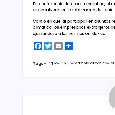
En conferencia de prensa matutina, el
especializada en la fabricación de vehícul
Confió en que, al participar en asuntos 
climático, los empresarios extranjeros 
ajustándose a las normas en México.
F
T
E
C
a
w
m
o
c
itt
ai
m
Tags:
Agua
AMLO
cambio climático
N
e
er
l
p
b
ar
o
tir
o
k