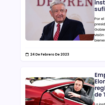
ins
suf
Por e
presi
Gobie
visión
bienes
24 De Febrero De 2023
Emp
Elo
reg
de 
La in