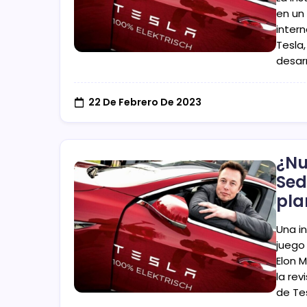
en un
inter
Tesla
desar
22 De Febrero De 2023
¿Nu
Sed
pla
Una in
juego
Elon 
la rev
de Te