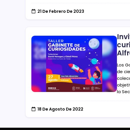
21 De Febrero De 2023
Inv
cur
Alf
Los G
de cie
colecc
objeti
la Se
18 De Agosto De 2022