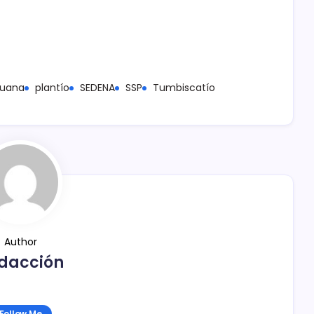
huana
plantío
SEDENA
SSP
Tumbiscatío
Author
dacción
Follow Me