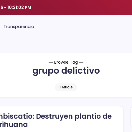
26
-
10:21:03 PM
Transparencia
Browse Tag
grupo delictivo
1 Article
biscatío: Destruyen plantío de
rihuana