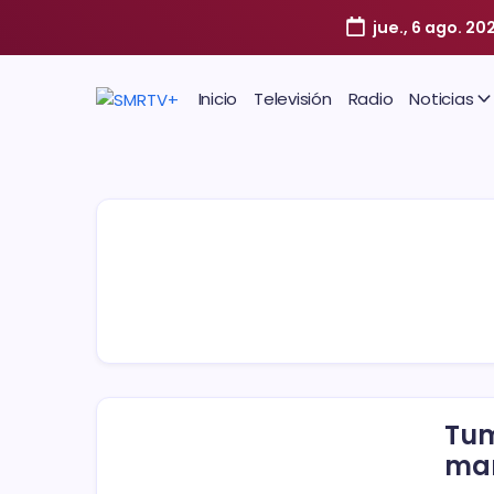
jue., 6 ago. 20
Inicio
Televisión
Radio
Noticias
Tum
ma